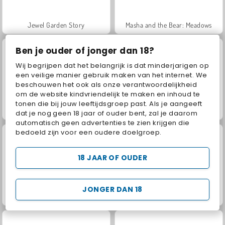
Jewel Garden Story
Masha and the Bear: Meadows
Ben je ouder of jonger dan 18?
Wij begrijpen dat het belangrijk is dat minderjarigen op
een veilige manier gebruik maken van het internet. We
beschouwen het ook als onze verantwoordelijkheid
om de website kindvriendelijk te maken en inhoud te
tonen die bij jouw leeftijdsgroep past. Als je aangeeft
Juice Merge
Grand Mahjong Connect
dat je nog geen 18 jaar of ouder bent, zal je daarom
automatisch geen advertenties te zien krijgen die
bedoeld zijn voor een oudere doelgroep.
18 JAAR OF OUDER
JONGER DAN 18
Heroes of Myths
Trollface Quest: USA 2