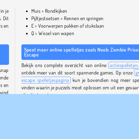
in je
Muis = Rondkijken
. Dit
Pijltjestoetsen = Rennen en springen
ls en
E = Voorwerpen pakken of stukslaan
Q = Wissel van wapen
Speel meer online spelletjes zoals Noob: Zombie Priso
Escape
Bekijk ons complete overzicht van online
actiespelletjes
snap
ontdek meer van dit soort spannende games. Op onze
g
ende
escape spelletjespagina
kun je bovendien nog meer spe
rs en
vinden waarin je puzzels moet oplossen om uit een gevaarl
vind
situatie te ontsnappen.
Voor meer Noob-spelletjes kun je ook
Noob Miner: Es
as op
from Prison
en
Noob vs 1000 Zombies
proberen.
os de
ls om
Wie is de maker van Noob: Zombie Prison Escape?