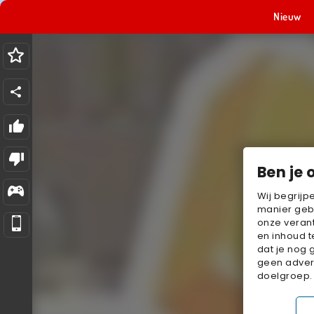
Nieuw
Ben je 
Wij begrijp
manier geb
onze verant
en inhoud t
dat je nog 
geen advert
doelgroep.