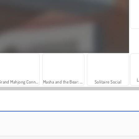
L
Grand Mahjong Connect
Masha and the Bear: Meadows
Solitaire Social
Royal Story
Let's Fish!