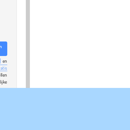
n
en
ratis
llen
ijke
cape