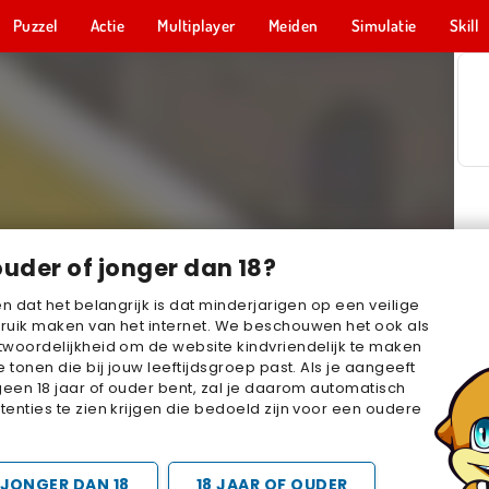
Puzzel
Actie
Multiplayer
Meiden
Simulatie
Skill
ouder of jonger dan 18?
en dat het belangrijk is dat minderjarigen op een veilige
ruik maken van het internet. We beschouwen het ook als
woordelijkheid om de website kindvriendelijk te maken
e tonen die bij jouw leeftijdsgroep past. Als je aangeeft
geen 18 jaar of ouder bent, zal je daarom automatisch
enties te zien krijgen die bedoeld zijn voor een oudere
JONGER DAN 18
18 JAAR OF OUDER