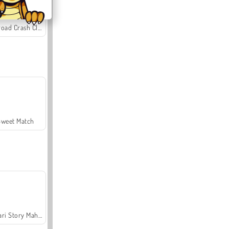
Offroad Crash Climber 4X4
Sweet Match
Safari Story Mahjong