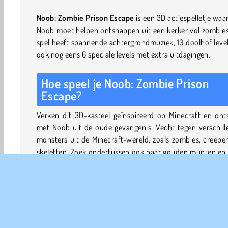
Noob: Zombie Prison Escape
is een 3D actiespelletje waar
Noob moet helpen ontsnappen uit een kerker vol zombies
spel heeft spannende achtergrondmuziek, 10 doolhof leve
ook nog eens 6 speciale levels met extra uitdagingen.
Hoe speel je Noob: Zombie Prison
Escape?
Verken dit 3D-kasteel geïnspireerd op Minecraft en ont
met Noob uit de oude gevangenis. Vecht tegen verschill
monsters uit de Minecraft-wereld, zoals zombies, creepe
skeletten. Zoek ondertussen ook naar gouden munten en 
de sleutels die je nodig hebt om de deuren te openen.
Naast monsters zit de gevangenis ook vol valstrikken. P
voor de valluiken, losse stenen en zwaaiende bijlen. L
doolhofachtige puzzellevels op en gebruik je parkour-skil
de hindernissen te overwinnen.