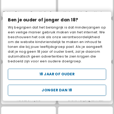
Fashion Princess - Dress Up for Girls
Masha and the Bear: Meadows
Ben je ouder of jonger dan 18?
Wij begrijpen dat het belangrijk is dat minderjarigen op
een veilige manier gebruik maken van het internet. We
beschouwen het ook als onze verantwoordelijkheid
om de website kindvriendelijk te maken en inhoud te
tonen die bij jouw leeftijdsgroep past. Als je aangeeft
dat je nog geen 18 jaar of ouder bent, zal je daarom
Scala 40
Juice Merge
automatisch geen advertenties te zien krijgen die
bedoeld zijn voor een oudere doelgroep.
18 JAAR OF OUDER
JONGER DAN 18
Heroes of Myths
Grand Mahjong Connect