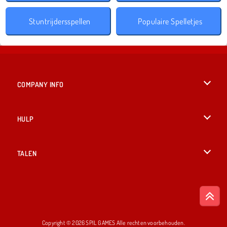
Stuntrijdersspellen
Populaire Spelletjes
COMPANY INFO
Gebruiksvoorwaarden
HULP
Ons privacybeleid
Help
TALEN
Cookies
English
Cookietoestemming
British English
Copyright © 2026 SPIL GAMES Alle rechten voorbehouden.