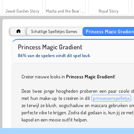
Jewel Garden Story
Masha and the Bear: Meadows
Royal Story
Princess Magic Gradien
Schattige Spelletjes Games
Grand Mahjong Connect
Solitaire Social
Princess Magic Gradient
84% van de spelers vindt dit spel leuk
Creëer nieuwe looks in
Princess Magic Gradient
!
Deze twee jonge hoogheden proberen een paar coole sti
met hun make-up te creëren in dit
prinsessenspelletje
.
ze terwijl ze blush, oogschaduw en mascara gebruiken o
perfecte vibe te krijgen. Zodra dat gedaan is, kun jij ze me
kapsel en een mooie outfit helpen.