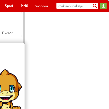
Sport
MMO
Voor Jou
Elvenar
Hospital Surgeon Doctor Game
Offroad Crash Climber 4X4