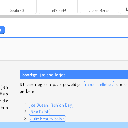
L
Scala 40
Let's Fish!
Juice Merge
t
Trollface Quest: USA 2
Farm Merge Valley
Soortgelijke spelletjes
Dit zijn nog een paar geweldige
modespelletjes
om ui
jlen
proberen!
 Help
m die
Ice Queen: Fashion Day
t hun
Face Paint
Julie Beauty Salon