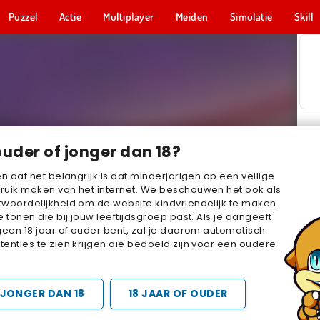
Puzzel
Actie
Multiplayer
Meiden
Simulatie
Skill
ouder of jonger dan 18?
en dat het belangrijk is dat minderjarigen op een veilige
ruik maken van het internet. We beschouwen het ook als
woordelijkheid om de website kindvriendelijk te maken
e tonen die bij jouw leeftijdsgroep past. Als je aangeeft
geen 18 jaar of ouder bent, zal je daarom automatisch
enties te zien krijgen die bedoeld zijn voor een oudere
JONGER DAN 18
18 JAAR OF OUDER