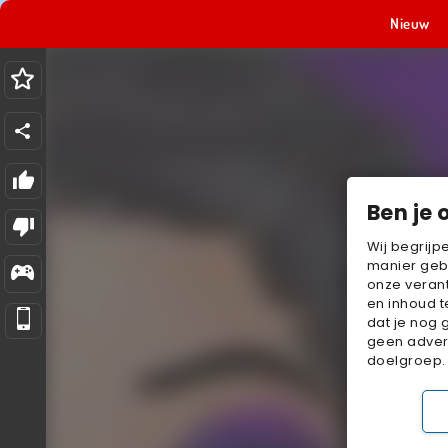
Nieuw
Ben je 
Wij begrijp
manier geb
onze verant
en inhoud t
dat je nog 
geen advert
doelgroep.