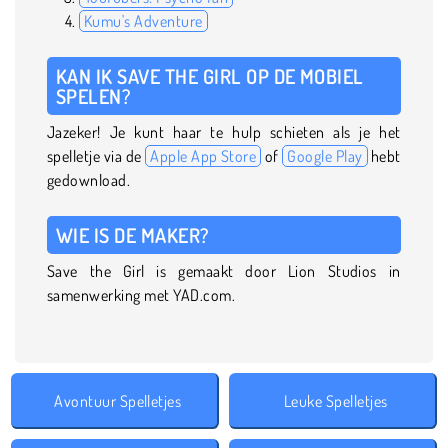
Kumu's Adventure
KAN IK SAVE THE GIRL OP DE MOBIEL
SPELEN?
Jazeker! Je kunt haar te hulp schieten als je het
spelletje via de
Apple App Store
of
Google Play
hebt
gedownload.
WIE IS DE MAKER?
Save the Girl is gemaakt door Lion Studios in
samenwerking met YAD.com.
Avontuur Spelletjes
Leuke Spelletjes