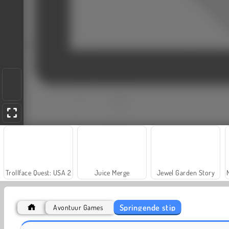
Trollface Quest: USA 2
Juice Merge
Jewel Garden Story
Springende stip
Avontuur Games
Scala 40
Fashion Princess - Dress Up for Girls