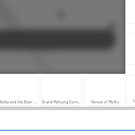
L
Masha and the Bear: Meadows
Grand Mahjong Connect
Heroes of Myths
Solitaire FRVR
Farm Merge Valley