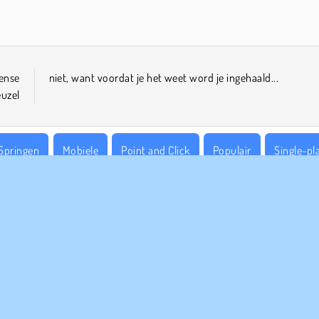
ense
niet, want voordat je het weet word je ingehaald...
euzel
Springen
Mobiele
Point and Click
Populair
Single-pl
PANY INFO
HULP
bruiksvoorwaarden
Cookies
Help