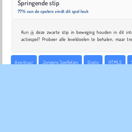
Springende stip
77% van de spelers vindt dit spel leuk
Kun jij deze zwarte stip in beweging houden in dit int
actiespel? Probeer alle leveldoelen te behalen, maar tr
Avontuur
Jongens Spelletjes
Gratis
HTML5
Skill
Tap Spellen
COM
Ge