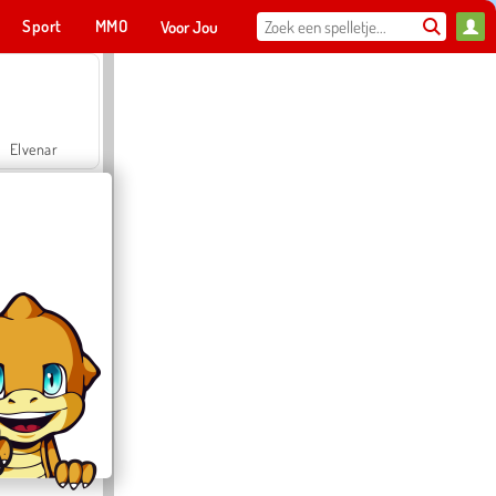
Sport
MMO
Voor Jou
Elvenar
Hospital Surgeon Doctor Game
Offroad Crash Climber 4X4