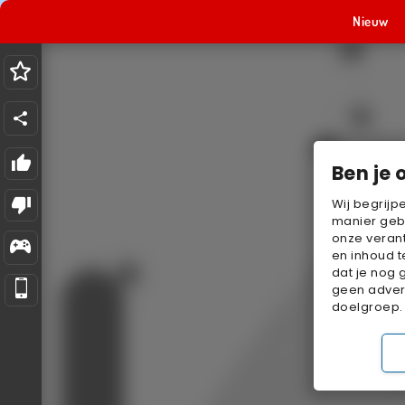
Nieuw
Ben je 
Wij begrijp
manier geb
onze verant
en inhoud t
dat je nog 
geen advert
doelgroep.