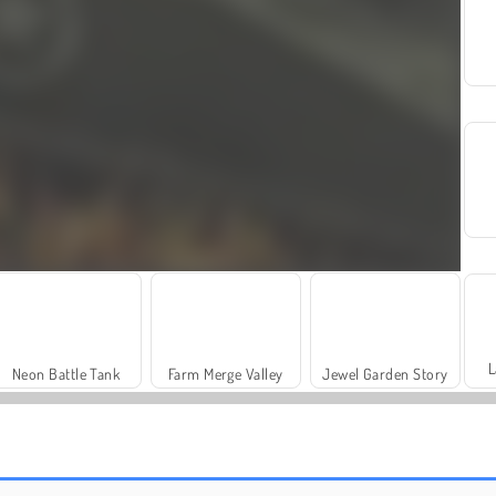
L
Neon Battle Tank
Farm Merge Valley
Jewel Garden Story
Masha and the Bear: Meadows
Scala 40