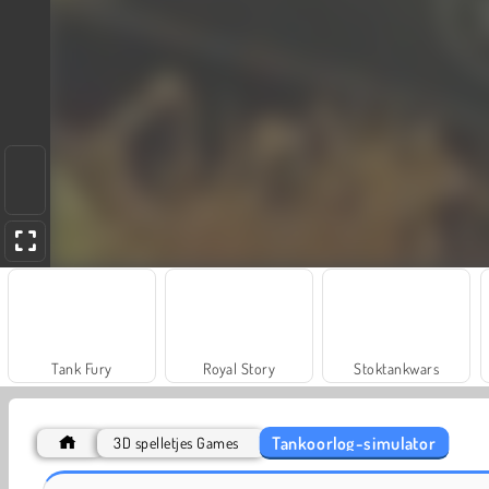
Tank Fury
Royal Story
Stoktankwars
Tankoorlog-simulator
3D spelletjes Games
Cannon Balls 3D
Elfjeskanon