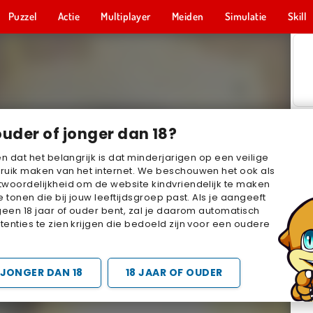
Puzzel
Actie
Multiplayer
Meiden
Simulatie
Skill
ouder of jonger dan 18?
en dat het belangrijk is dat minderjarigen op een veilige
ruik maken van het internet. We beschouwen het ook als
woordelijkheid om de website kindvriendelijk te maken
e tonen die bij jouw leeftijdsgroep past. Als je aangeeft
geen 18 jaar of ouder bent, zal je daarom automatisch
enties te zien krijgen die bedoeld zijn voor een oudere
JONGER DAN 18
18 JAAR OF OUDER