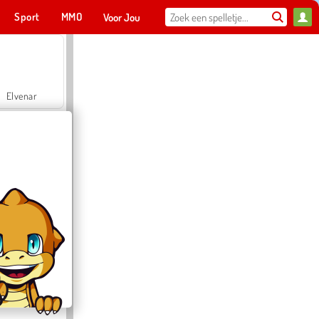
Sport
MMO
Voor Jou
Elvenar
Hospital Surgeon Doctor Game
Offroad Crash Climber 4X4