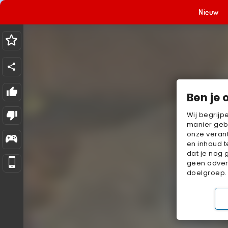
Nieuw
Ben je 
Wij begrijp
manier geb
onze verant
en inhoud t
dat je nog 
geen advert
doelgroep.