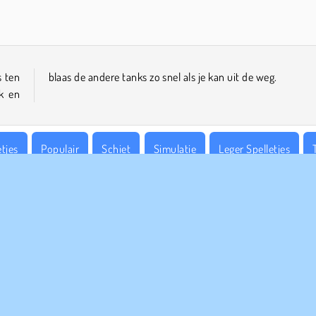
s ten
blaas de andere tanks zo snel als je kan uit de weg.
nk en
tjes
Populair
Schiet
Simulatie
Leger Spelletjes
PANY INFO
HULP
bruiksvoorwaarden
Cookies
Help