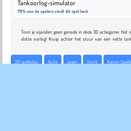
Tankoorlog-simulator
79% van de spelers vindt dit spel leuk
Toon je vijanden geen genade in deze 3D actiegame. Het i
slotte oorlog! Kruip achter het stuur van een vette ta
3D spelletjes
Actie
Leger
Vecht
Kanon Spelle
Oorlog
COM
Ge