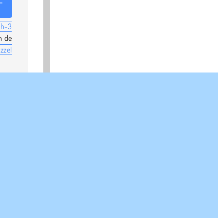
 -
ch-3
n de
zzel
024.