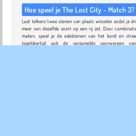
Hoe speel je The Lost City - Match 3?
Laat telkens twee stenen van plaats wisselen zodat je dr
meer van dezelfde soort op een rij zet. Door combinati
maken, speel je de edelstenen van het bord en stree
tegelijkertijd ook de verzamelde voorwerpen va
takenlijstje.
Boven het bord zie je welke voorwerpen je moet verzame
Aan de linkerkant zie je hoeveel zetten je nog over he
deze doelen te behalen.
Het spel begint met eenvoudige opdrachten, zoals
verzamelen van een bepaald aantal stenen of het verwij
van bepaalde tegels. Al snel komen er ook wat ingewikke
opdrachten aan bod, zoals het verzamelen van magi