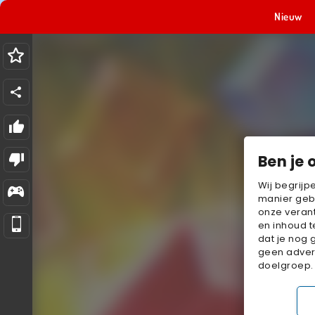
Nieuw
Ben je 
Wij begrijp
manier geb
onze verant
en inhoud t
dat je nog 
geen advert
doelgroep.