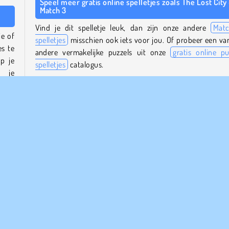
Speel meer gratis online spelletjes zoals The Lost City
Match 3
Vind je dit spelletje leuk, dan zijn onze andere
Mat
ie of
spelletjes
misschien ook iets voor jou. Of probeer een va
es te
andere vermakelijke puzzels uit onze
gratis online pu
p je
spelletjes
catalogus.
n je
Wie is de maker van The Lost City - Match 3?
The Lost City - Match 3
is gemaakt door Mirra Games.
len.
bt om
Wanneer werd The Lost City - Match 3 voor het eerst
uitgebracht?
 het
Dit spel werd voor het eerst uitgebracht op 11 september 2
deren
ldere
sche