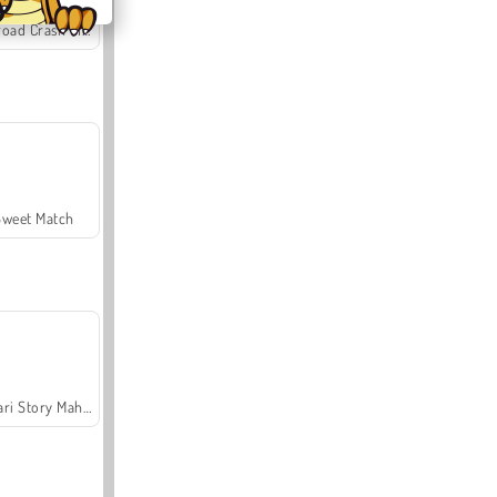
Offroad Crash Climber 4X4
Sweet Match
Safari Story Mahjong