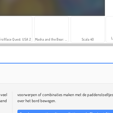
L
Trollface Quest: USA 2
Masha and the Bear: Meadows
Scala 40
Harvest Honors Classic
Farm Merge Valley
 veel
voorwerpen of combinaties maken met de paddenstoeltjes
ssend
over het bord bewegen.