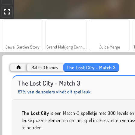
Jewel Garden Story
Grand Mahjong Connect
Juice Merge
The Lost City - Match 3
Match 3 Games
Solitaire Social
Fashion Princess - Dress Up for Girls
The Lost City - Match 3
57% van de spelers vindt dit spel leuk
The Lost City
is een Match-3 spelletje met 900 levels en
leuke puzzel-elementen om het spel interessant en verra
te houden.