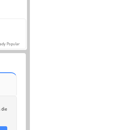
ady Popular
 die