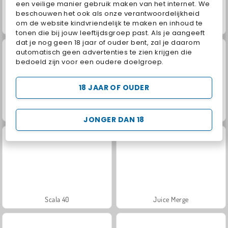
een veilige manier gebruik maken van het internet. We
beschouwen het ook als onze verantwoordelijkheid
om de website kindvriendelijk te maken en inhoud te
Farm Merge Valley
Masha and the Bear: Meadows
tonen die bij jouw leeftijdsgroep past. Als je aangeeft
dat je nog geen 18 jaar of ouder bent, zal je daarom
automatisch geen advertenties te zien krijgen die
bedoeld zijn voor een oudere doelgroep.
18 JAAR OF OUDER
Jewel Garden Story
Royal Story
JONGER DAN 18
Scala 40
Juice Merge