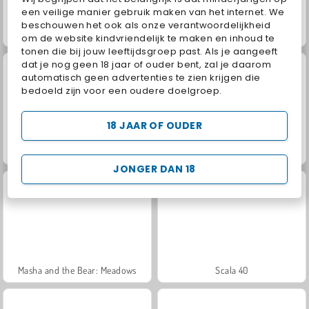
een veilige manier gebruik maken van het internet. We
beschouwen het ook als onze verantwoordelijkheid
Jewel Garden Story
Grand Mahjong Connect
om de website kindvriendelijk te maken en inhoud te
tonen die bij jouw leeftijdsgroep past. Als je aangeeft
dat je nog geen 18 jaar of ouder bent, zal je daarom
automatisch geen advertenties te zien krijgen die
bedoeld zijn voor een oudere doelgroep.
18 JAAR OF OUDER
Juice Merge
Trollface Quest: USA 2
JONGER DAN 18
Masha and the Bear: Meadows
Scala 40