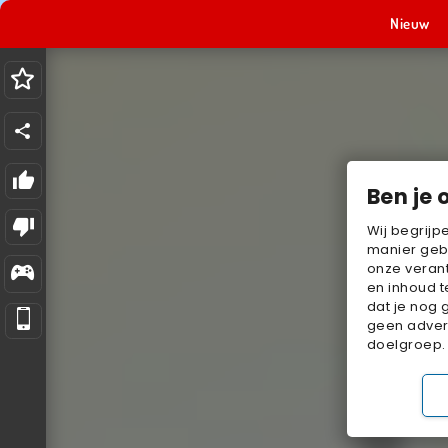
Nieuw
Ben je 
Wij begrijp
manier geb
onze verant
en inhoud t
dat je nog 
geen advert
doelgroep.