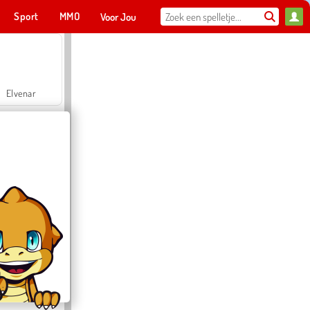
Sport
MMO
Voor Jou
Elvenar
Hospital Surgeon Doctor Game
Offroad Crash Climber 4X4