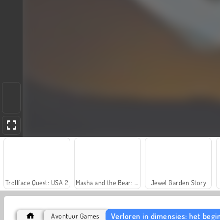
Trollface Quest: USA 2
Masha and the Bear: Meadows
Jewel Garden Story
Verloren in dimensies: het begi
Avontuur Games