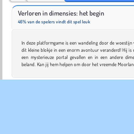
Fashion Princess - Dress Up for Girls
Farm Merge Valley
Verloren in dimensies: het begin
46% van de spelers vindt dit spel leuk
In deze platformgame is een wandeling door de woestijn
allerlei andere rare dimensies to stuiteren zodat hij weer v
dit kleine blokje in een enorm avontuur veranderd! Hij is
een mysterieuze portal gevallen en in een andere dime
beland. Kan jij hem helpen om door het vreemde Moorlan
Avontuur
Jongens Spelletjes
Browser Games
On
Mobiele
Platformspellen
Point and Click
Populai