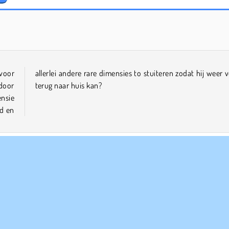
Solitaire Social
Royal Story
 voor
eilig
 door
terug naar huis kan?
nsie
d en
tdekkingsreis Spelletjes
Leuke
Grappige
HTML5
Spr
r
Single-player