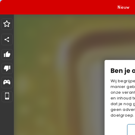
Nieuw
Ben je 
Wij begrijp
manier geb
onze verant
en inhoud t
dat je nog 
geen advert
doelgroep.