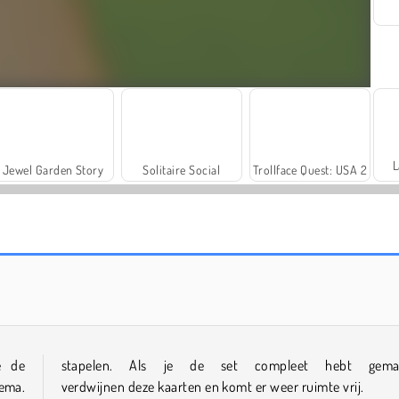
L
Jewel Garden Story
Solitaire Social
Trollface Quest: USA 2
Rummy World
Farm Merge Valley
e de
stapelen. Als je de set compleet hebt gemaa
ema.
verdwijnen deze kaarten en komt er weer ruimte vrij.