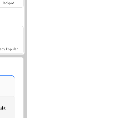
Jackpot
ady Popular
kt,