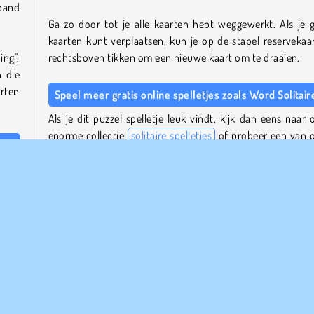
rband
Ga zo door tot je alle kaarten hebt weggewerkt. Als je 
kaarten kunt verplaatsen, kun je op de stapel reservekaa
ing",
rechtsboven tikken om een nieuwe kaart om te draaien.
n die
arten
Speel meer gratis online spelletjes zoals Word Solitair
Als je dit puzzel spelletje leuk vindt, kijk dan eens naar 
enorme collectie
solitaire spelletjes
of probeer een van 
vermakelijke
sorteerspelletjes
.
aar,
Wie is de maker van Word Solitaire?
Word Solitaire
is gemaakt door GameBerry Studio.
zijn
aan.
Wanneer is Word Solitaire uitgebracht?
 kunt
Dit spel werd uitgebracht op 14 april 2026.
kaar