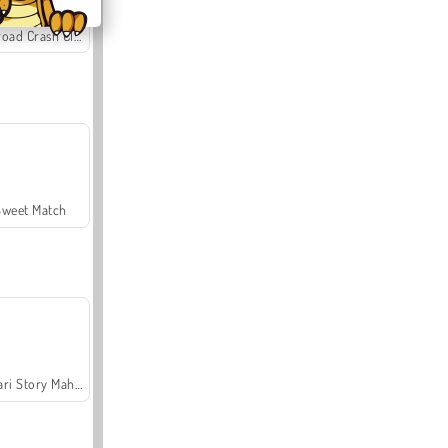
Offroad Crash Climber 4X4
Sweet Match
Safari Story Mahjong