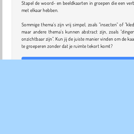
Stapel de woord- en beeldkaarten in groepen die een ve
met elkaar hebben.
Sommige thema's zijn vrij simpel, zoals "insecten" of "kled
maar andere thema's kunnen abstract zijn, zoals "dinge
onzichtbaar zijn". Kun jij de juiste manier vinden om de ka
te groeperen zonder dat je ruimte tekort komt?
Hoe speel je Word Solitaire?
Zoek kaarten met een bepaald thema en stapel ze op elk
net als bij een potje Klondike patience.
De kaarten met een kroontje in de bovenhoek 
basiskaarten. Leg ze op een van de lege plekken boven
Deze basiskaarten onthullen het thema van elke set. Je
nu de kaarten die bij dit thema passen bovenop el