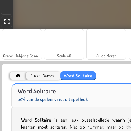
Grand Mahjong Connect
Scala 40
Juice Merge
Word Solitaire
Puzzel Games
Fashion Princess - Dress Up for Girls
Masha and the Bear: Meadows
Word Solitaire
52% van de spelers vindt dit spel leuk
Word Solitaire
is een leuk puzzelspelletje waarin j
kaarten moet sorteren. Niet op nummer, maar op th