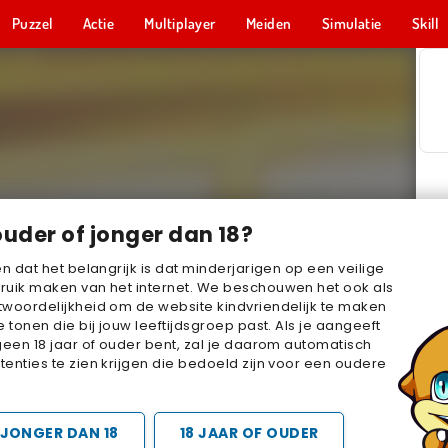
Puzzel
Actie
Multiplayer
Meiden
Simulatie
Skill
ouder of jonger dan 18?
en dat het belangrijk is dat minderjarigen op een veilige
ruik maken van het internet. We beschouwen het ook als
woordelijkheid om de website kindvriendelijk te maken
e tonen die bij jouw leeftijdsgroep past. Als je aangeeft
geen 18 jaar of ouder bent, zal je daarom automatisch
enties te zien krijgen die bedoeld zijn voor een oudere
JONGER DAN 18
18 JAAR OF OUDER