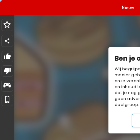
Nieuw
Ben je 
Wij begrijp
manier geb
onze verant
en inhoud t
dat je nog 
geen advert
doelgroep.