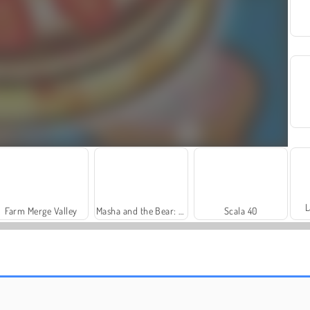
L
Farm Merge Valley
Masha and the Bear: Meadows
Scala 40
Royal Story
Let's Fish!