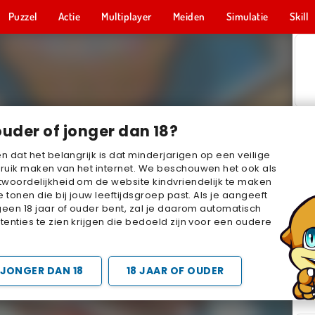
Puzzel
Actie
Multiplayer
Meiden
Simulatie
Skill
ouder of jonger dan 18?
en dat het belangrijk is dat minderjarigen op een veilige
ruik maken van het internet. We beschouwen het ook als
woordelijkheid om de website kindvriendelijk te maken
e tonen die bij jouw leeftijdsgroep past. Als je aangeeft
geen 18 jaar of ouder bent, zal je daarom automatisch
enties te zien krijgen die bedoeld zijn voor een oudere
JONGER DAN 18
18 JAAR OF OUDER