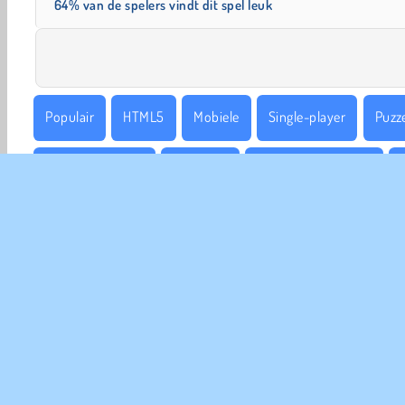
64% van de spelers vindt dit spel leuk
Populair
HTML5
Mobiele
Single-player
Puzz
Tijdmanagement
Simulatie
Populaire Spelletjes
COM
Ge