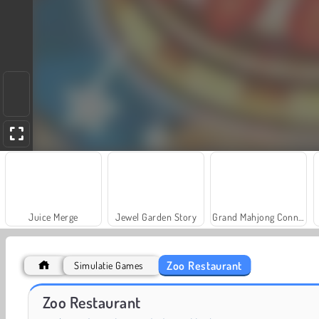
Juice Merge
Jewel Garden Story
Grand Mahjong Connect
Zoo Restaurant
Simulatie Games
Solitaire Social
Trollface Quest: USA 2
Zoo Restaurant