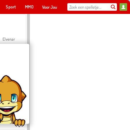
Sport
MMO
Voor Jou
Elvenar
Hospital Surgeon Doctor Game
Offroad Crash Climber 4X4