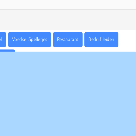
el
Voedsel Spelletjes
Restaurant
Bedrijf leiden
Dieren
PANY INFO
HULP
bruiksvoorwaarden
Cookies
Help
Ons privacybeleid
Cookietoestemming