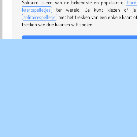
Solitaire is een van de bekendste en populairste
bord
kaartspelletjes
ter wereld. Je kunt kiezen of je
solitairespelletje
met het trekken van een enkele kaart o
trekken van drie kaarten wilt spelen.
Hoe speel je Classic Solitaire Deluxe?
De speler krijgt 7 rijen met kaarten gedeeld. Deze vorme
‘tableau’. Binnen dit tableau moet je de kaarten in aflo
volgorde (van koning tot aas) met wisselende kleuren le
Als je een aas vindt, leg je deze kaart op een van de 
vakken bovenaan het scherm. Hier kun je de kaarte
aflopende volgorde (van koning tot aas) met wissel
kleuren leggen.
Bord & Kaart
Patience
Kaart
Freecellspelletjes