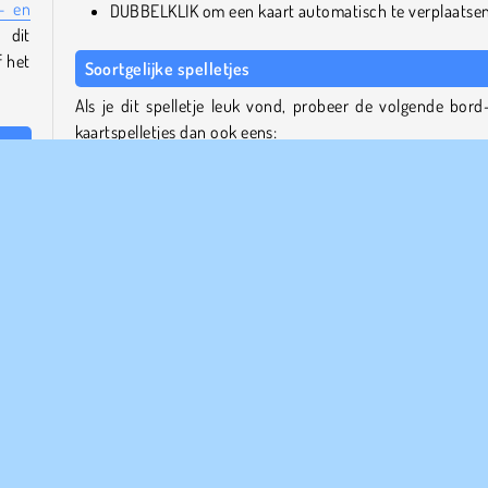
- en
DUBBELKLIK om een kaart automatisch te verplaatsen
 dit
f het
Soortgelijke spelletjes
Als je dit spelletje leuk vond, probeer de volgende bord
kaartspelletjes dan ook eens:
n het
Garden Tales 2
pende
Solitaire TriPeaks Story
ggen.
Onet Connect Classic
lege
Rummikub
n in
ende
Wie is de maker?
Classic Solitaire Deluxe is gemaakt door
Agame
.
HTML5
Mobiele
Puzzel
Populaire Spelletjes