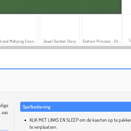
L
Grand Mahjong Connect
Jewel Garden Story
Fashion Princess - Dress Up for Girls
Trollface Quest: USA 2
Royal Story
dige
Spelbediening
n aas
KLIK MET LINKS EN SLEEP om de kaarten op te pakke
te verplaatsen.