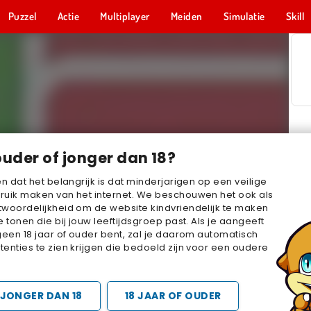
Puzzel
Actie
Multiplayer
Meiden
Simulatie
Skill
ouder of jonger dan 18?
en dat het belangrijk is dat minderjarigen op een veilige
ruik maken van het internet. We beschouwen het ook als
woordelijkheid om de website kindvriendelijk te maken
e tonen die bij jouw leeftijdsgroep past. Als je aangeeft
geen 18 jaar of ouder bent, zal je daarom automatisch
enties te zien krijgen die bedoeld zijn voor een oudere
JONGER DAN 18
18 JAAR OF OUDER