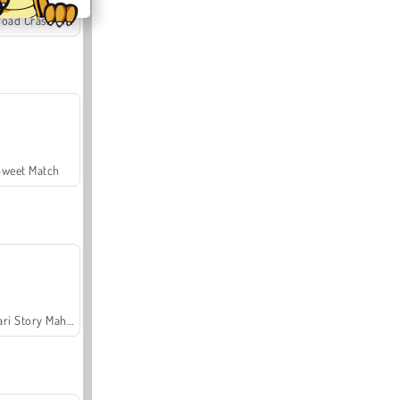
Offroad Crash Climber 4X4
Sweet Match
Safari Story Mahjong