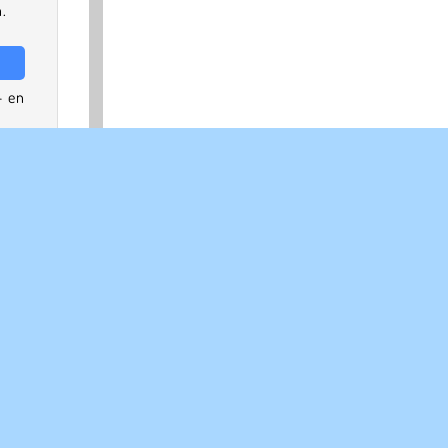
.
- en