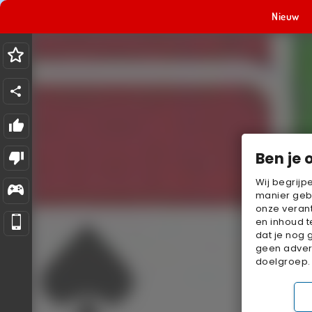
Nieuw
Ben je 
Wij begrijp
manier geb
onze verant
en inhoud t
dat je nog 
geen advert
doelgroep.