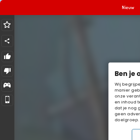
Nieuw
Ben je 
Wij begrijp
manier geb
onze verant
en inhoud t
dat je nog 
geen advert
doelgroep.