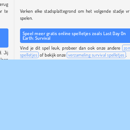
erug
r te
Verken elke stadsplattegrond om het volgende stadje vri
spelen.
Speel meer gratis online spelletjes zoals Last Day On
Earth: Survival
Vind je dit spel leuk, probeer dan ook onze andere
zo
. Jij
spelletjes
of bekijk onze
verzameling survival spelletjes
.
 leeg
en je
Of blader door ons complete
overzicht van avonturenspel
.
om nog meer leuke en spannende games te spelen.
sel,
Wie is de maker van Last Day On Earth: Survival?
 Kijk
Last Day On Earth: Survival
is gemaakt door YAD.
euwe
j de
Wanneer werd Last Day On Earth: Survival uitgebracht?
Dit spel werd uitgebracht op 25 juli 2023.
door