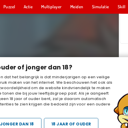
Puzzel
Actie
Multiplayer
Meiden
Simulatie
Skill
ouder of jonger dan 18?
en dat het belangrijk is dat minderjarigen op een veilige
ruik maken van het internet. We beschouwen het ook als
woordelijkheid om de website kindvriendelijk te maken
e tonen die bij jouw leeftijdsgroep past. Als je aangeeft
geen 18 jaar of ouder bent, zal je daarom automatisch
enties te zien krijgen die bedoeld zijn voor een oudere
JONGER DAN 18
18 JAAR OF OUDER