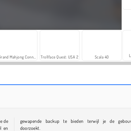
L
Grand Mahjong Connect
Trollface Quest: USA 2
Scala 40
Farm Merge Valley
Solitaire Social
je de
gewapende backup te bieden terwijl je de gebou
l en
doorzoekt.