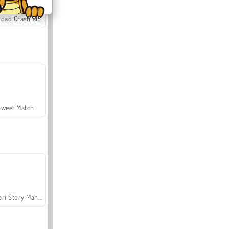
Offroad Crash Climber 4X4
Sweet Match
Safari Story Mahjong