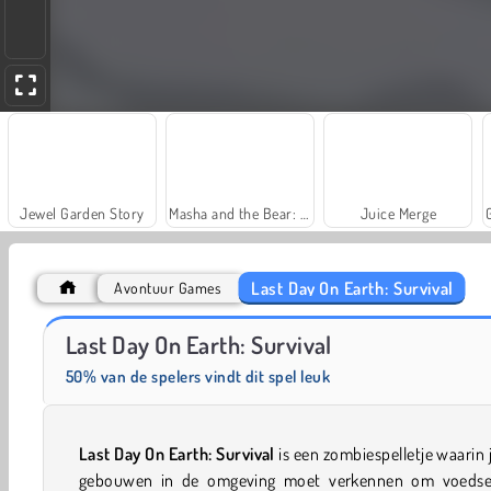
Jewel Garden Story
Masha and the Bear: Meadows
Juice Merge
Last Day On Earth: Survival
Avontuur Games
Heroes of Myths
Fashion Princess - Dress Up for Girls
Last Day On Earth: Survival
50% van de spelers vindt dit spel leuk
Last Day On Earth: Survival
is een zombiespelletje waarin 
gebouwen in de omgeving moet verkennen om voedse