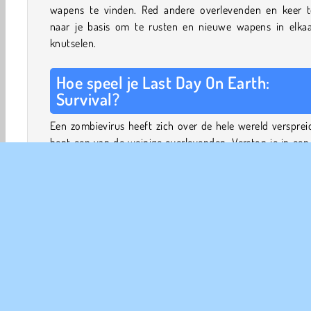
wapens te vinden. Red andere overlevenden en keer t
naar je basis om te rusten en nieuwe wapens in elkaa
knutselen.
Hoe speel je Last Day On Earth:
Survival?
Een zombievirus heeft zich over de hele wereld verspreid
bent een van de weinige overlevenden. Verstop je in een
huis en rust 's nachts uit. Overdag kun je je basis verlaten 
omgeving verkennen door op de ‘explore’-knop te klikken
Verken de verschillende gebouwen en zoek naar voed
medicijnen en bruikbare materialen zoals hout en metaal.
uit voor de zombies! Tijdens je zoektochten kun je ni
wapens vinden, maar je kunt ze ook zelf bouwen bi
werkbank in je basis.
Als je andere overlevenden vindt, helpen ze je vaak 