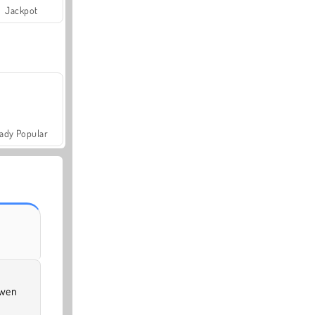
Jackpot
ady Popular
wen