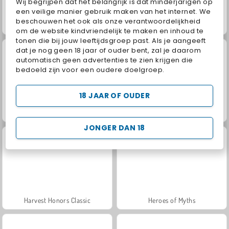
Wij begrijpen dat het belangrijk is dat minderjarigen op
een veilige manier gebruik maken van het internet. We
beschouwen het ook als onze verantwoordelijkheid
Jewel Garden Story
Grand Mahjong Connect
om de website kindvriendelijk te maken en inhoud te
tonen die bij jouw leeftijdsgroep past. Als je aangeeft
dat je nog geen 18 jaar of ouder bent, zal je daarom
automatisch geen advertenties te zien krijgen die
bedoeld zijn voor een oudere doelgroep.
18 JAAR OF OUDER
Juice Merge
Trollface Quest: USA 2
JONGER DAN 18
Harvest Honors Classic
Heroes of Myths