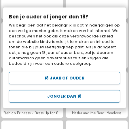
Juice Merge
Scala 40
Ben je ouder of jonger dan 18?
Wij begrijpen dat het belangrijk is dat minderjarigen op
een veilige manier gebruik maken van het internet. We
beschouwen het ook als onze verantwoordelijkheid
om de website kindvriendelijk te maken en inhoud te
tonen die bij jouw leeftijdsgroep past. Als je aangeeft
dat je nog geen 18 jaar of ouder bent, zal je daarom
automatisch geen advertenties te zien krijgen die
bedoeld zijn voor een oudere doelgroep.
Jewel Garden Story
Grand Mahjong Connect
18 JAAR OF OUDER
JONGER DAN 18
Fashion Princess - Dress Up for Girls
Masha and the Bear: Meadows