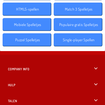
HTML5-spellen
Match 3 Spelletjes
Mobiele Spelletjes
Populaire gratis Spelletjes
Puzzel Spelletjes
Single-player Spellen
COMPANY INFO
Gebruiksvoorwaarden
HULP
Ons privacybeleid
Help
TALEN