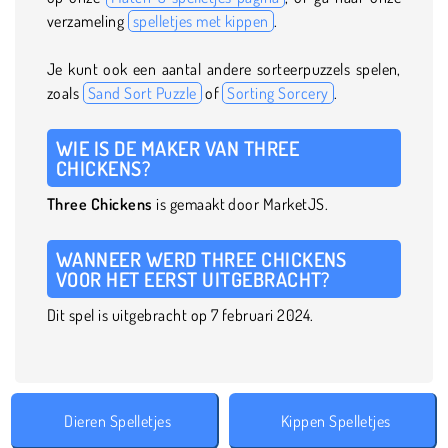
verzameling
spelletjes met kippen
.
Je kunt ook een aantal andere sorteerpuzzels spelen,
zoals
Sand Sort Puzzle
of
Sorting Sorcery
.
WIE IS DE MAKER VAN THREE
CHICKENS?
Three Chickens
is gemaakt door MarketJS.
WANNEER WERD THREE CHICKENS
VOOR HET EERST UITGEBRACHT?
Dit spel is uitgebracht op 7 februari 2024.
Dieren Spelletjes
Kippen Spelletjes