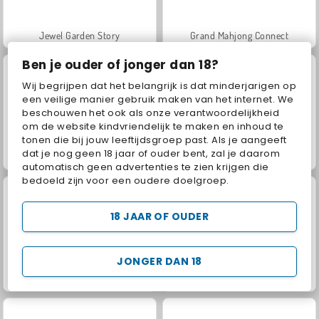
Jewel Garden Story
Grand Mahjong Connect
Ben je ouder of jonger dan 18?
Wij begrijpen dat het belangrijk is dat minderjarigen op
een veilige manier gebruik maken van het internet. We
beschouwen het ook als onze verantwoordelijkheid
om de website kindvriendelijk te maken en inhoud te
tonen die bij jouw leeftijdsgroep past. Als je aangeeft
dat je nog geen 18 jaar of ouder bent, zal je daarom
Juice Merge
Masha and the Bear: Meadows
automatisch geen advertenties te zien krijgen die
bedoeld zijn voor een oudere doelgroep.
18 JAAR OF OUDER
JONGER DAN 18
Trollface Quest: USA 2
Scala 40