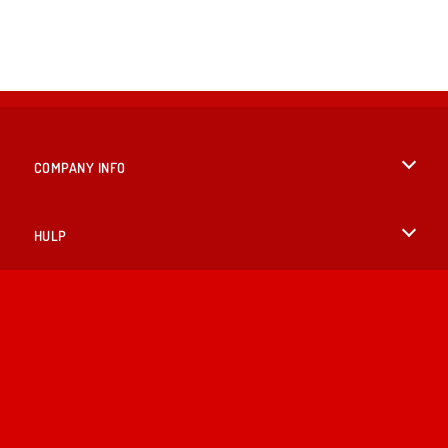
COMPANY INFO
Gebruiksvoorwaarden
HULP
Ons privacybeleid
Help
TALEN
Cookies
English
Cookietoestemming
British English
Copyright © 2026 SPIL GAMES Alle rechten voorbehouden.