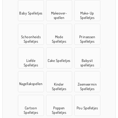
Baby Spelletjes
Makeover-
Make-Up
spellen
Spelletjes
Schoonheids
Mode
Prinsessen
Spelletjes
Spelletjes
Spelletjes
Liefde
Cake Spelletjes
Babysit
Spelletjes
spelletjes
Nagellakspellen
Kinder
Zeemeermin
Spelletjes
Spelletjes
Cartoon
Poppen
Pou Spelletjes
Spelletjes
Spelletjes