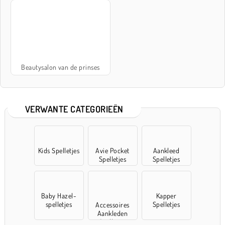
Beautysalon van de prinses
VERWANTE CATEGORIEËN
Kids Spelletjes
Avie Pocket
Aankleed
Spelletjes
Spelletjes
Baby Hazel-
Kapper
spelletjes
Spelletjes
Accessoires
Aankleden
Spelletjes