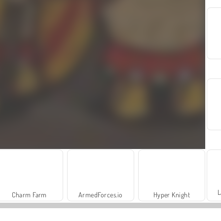
L
Charm Farm
ArmedForces.io
Hyper Knight