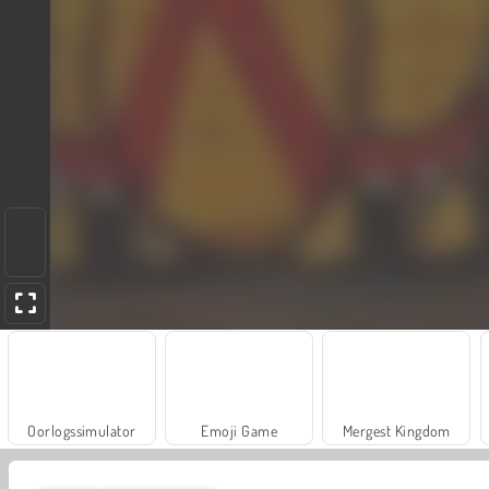
Oorlogssimulator
Emoji Game
Mergest Kingdom