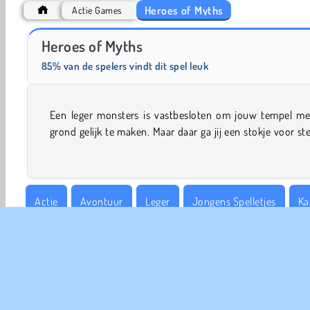
Heroes of Myths
Actie Games
Warscrap.io
Juice Merge
Heroes of Myths
85% van de spelers vindt dit spel leuk
Een leger monsters is vastbesloten om jouw tempel me
toch? Bescherm de tempel met bliksemstralen en an
grond gelijk te maken. Maar daar ga jij een stokje voor st
Actie
Avontuur
Leger
Jongens Spelletjes
Ka
Monster Spelletjes
Populair
Single-player
Strate
Populaire Spelletjes