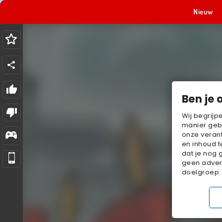
Nieuw
Ben je 
Wij begrijp
manier geb
onze verant
en inhoud t
dat je nog 
geen advert
doelgroep.