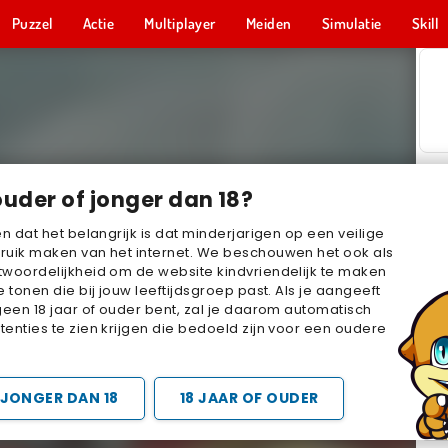
Puzzel
Actie
Multiplayer
Meiden
Simulatie
Skill
ouder of jonger dan 18?
en dat het belangrijk is dat minderjarigen op een veilige
ruik maken van het internet. We beschouwen het ook als
woordelijkheid om de website kindvriendelijk te maken
e tonen die bij jouw leeftijdsgroep past. Als je aangeeft
geen 18 jaar of ouder bent, zal je daarom automatisch
enties te zien krijgen die bedoeld zijn voor een oudere
JONGER DAN 18
18 JAAR OF OUDER