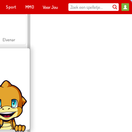
Sport
MMO
Voor Jou
Elvenar
Hospital Surgeon Doctor Game
Offroad Crash Climber 4X4