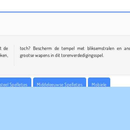
Ninja Legend
Hole.io
t de
dere
eken,
grootse wapens in dit torenverdedigingsspel.
steel Spelletjes
Middeleeuwse Spelletjes
Mobiele
gie
Tactische Spelletjes
Tower Defense
Oorlog