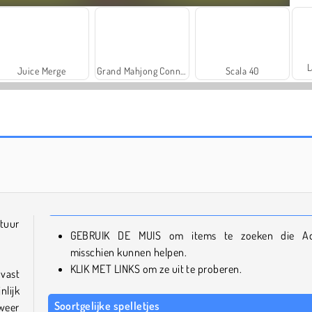
L
Juice Merge
Grand Mahjong Connect
Scala 40
Farm Merge Valley
Solitaire Social
tuur
GEBRUIK DE MUIS om items te zoeken die A
misschien kunnen helpen.
KLIK MET LINKS om ze uit te proberen.
vast
lijk
Soortgelijke spelletjes
weer