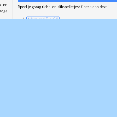
n en
Speel je graag richt- en klikspelletjes? Check dan deze!
lhoge
Adam and Eve: GO
Adam and Eve 2
Snail Bob
Spaceugh!
amen
n jij
Wie is de maker?
Adam and Eve 8 is gemaakt door Functu.
el en blijf veilig!
Point and Click
Single-player