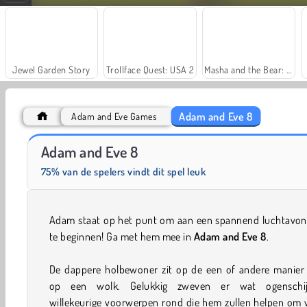
Jewel Garden Story
Trollface Quest: USA 2
Masha and the Bear: Meadows
Adam and Eve 8
Adam and Eve Games
Heroes of Myths
Fashion Princess - Dress Up for Girls
Adam and Eve 8
75% van de spelers vindt dit spel leuk
Adam staat op het punt om aan een spannend luchtavon
te beginnen! Ga met hem mee in
Adam and Eve 8
.
De dappere holbewoner zit op de een of andere manier 
op een wolk. Gelukkig zweven er wat ogenschijn
willekeurige voorwerpen rond die hem zullen helpen om 