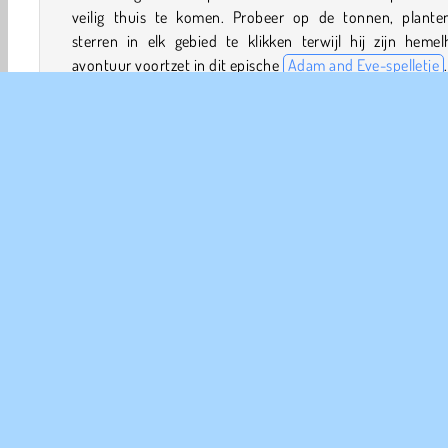
veilig thuis te komen. Probeer op de tonnen, plante
sterren in elk gebied te klikken terwijl hij zijn heme
avontuur voortzet in dit epische
Adam and Eve-spelletje
.
Hoe speel je Adam and Eve 8?
Adam and Eve 8 is een
avontuurspelletje
waarin je s
met een holbewoner een reis hoog in de lucht beleeft. Ku
hem veilig en wel terug op aarde krijgen?
Spelbediening
Adam and Eve
Avontuur
HTML5
Mobiele
Spe