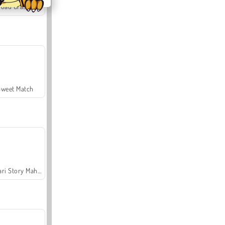
Offroad Crash Climber 4X4
Sweet Match
Safari Story Mahjong