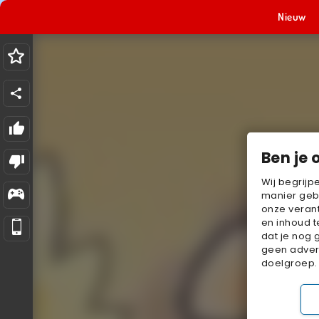
Nieuw
Ben je 
Wij begrijp
manier geb
onze verant
en inhoud t
dat je nog 
geen advert
doelgroep.