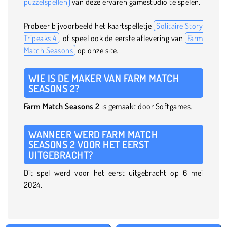
puzzelspellen
van deze ervaren gamestudio te spelen.
Probeer bijvoorbeeld het kaartspelletje
Solitaire Story
Tripeaks 4
, of speel ook de eerste aflevering van
Farm
Match Seasons
op onze site.
WIE IS DE MAKER VAN FARM MATCH
SEASONS 2?
Farm Match Seasons 2
is gemaakt door Softgames.
WANNEER WERD FARM MATCH
SEASONS 2 VOOR HET EERST
UITGEBRACHT?
Dit spel werd voor het eerst uitgebracht op 6 mei
2024.