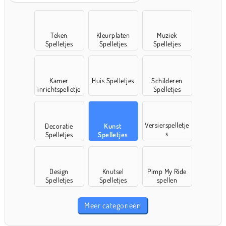
Teken
Kleurplaten
Muziek
Spelletjes
Spelletjes
Spelletjes
Kamer
Huis Spelletjes
Schilderen
inrichtspelletje
Spelletjes
s
Versierspelletje
Decoratie
Kunst
s
Spelletjes
Spelletjes
Design
Knutsel
Pimp My Ride
Spelletjes
Spelletjes
spellen
Meer categorieën