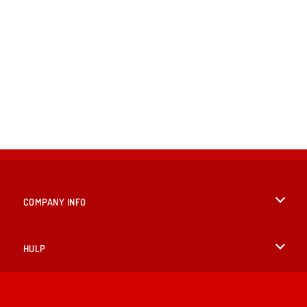
COMPANY INFO
Gebruiksvoorwaarden
HULP
Ons privacybeleid
Help
TALEN