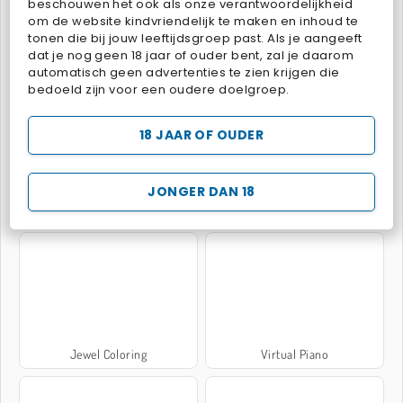
beschouwen het ook als onze verantwoordelijkheid
om de website kindvriendelijk te maken en inhoud te
tonen die bij jouw leeftijdsgroep past. Als je aangeeft
dat je nog geen 18 jaar of ouder bent, zal je daarom
Magic Piano Tiles
Mobile Phone Case Design & DIY
automatisch geen advertenties te zien krijgen die
bedoeld zijn voor een oudere doelgroep.
18 JAAR OF OUDER
JONGER DAN 18
Rope Stitch Puzzle
Skribbl.Io
Jewel Coloring
Virtual Piano