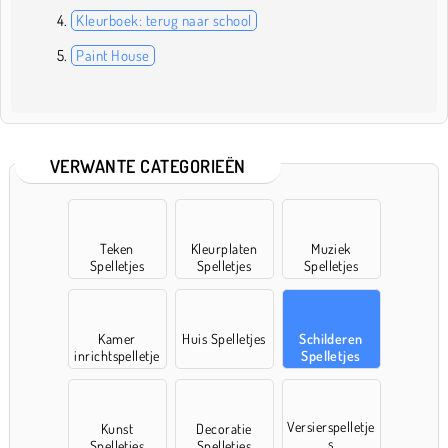
Kleurboek: terug naar school
Paint House
VERWANTE CATEGORIEËN
Teken
Kleurplaten
Muziek
Spelletjes
Spelletjes
Spelletjes
Kamer
Huis Spelletjes
Schilderen
inrichtspelletje
Spelletjes
s
Versierspelletje
Kunst
Decoratie
s
Spelletjes
Spelletjes