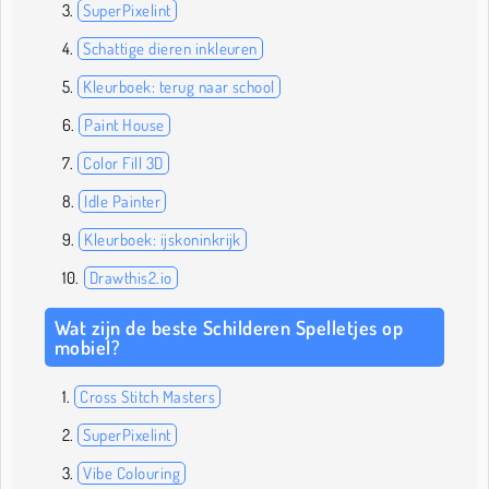
SuperPixelint
Schattige dieren inkleuren
Kleurboek: terug naar school
Paint House
Color Fill 3D
Idle Painter
Kleurboek: ijskoninkrijk
Drawthis2.io
Wat zijn de beste Schilderen Spelletjes op
mobiel?
Cross Stitch Masters
SuperPixelint
Vibe Colouring