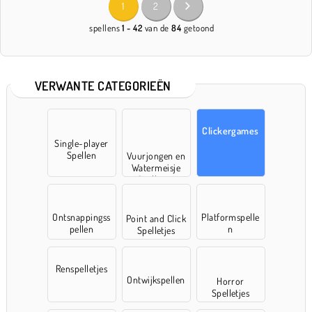
1
2
spellens
1 - 42
van de
84
getoond
VERWANTE CATEGORIEËN
Clickergames
Single-player
Spellen
Vuurjongen en
Watermeisje
Spelletjes
Ontsnappingss
Platformspelle
Point and Click
pellen
n
Spelletjes
Renspelletjes
Ontwijkspellen
Horror
Spelletjes