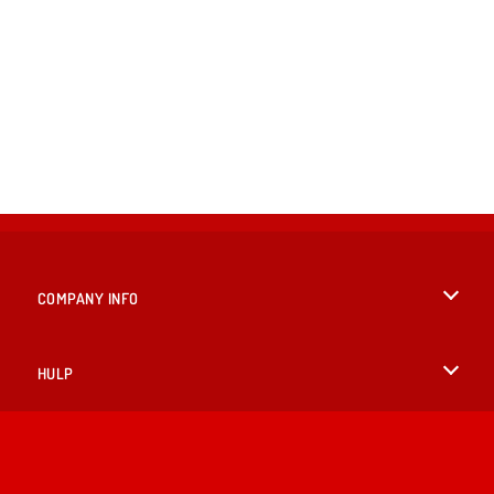
COMPANY INFO
Gebruiksvoorwaarden
HULP
Ons privacybeleid
Help
TALEN
Cookies